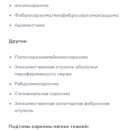
ангиосаркома
Фибросаркома/миофибросаркомахордома
Адамантима
Другие:
Липосаркомалейомиосаркома
Злокачественная опухоль оболочки
периферического нерва
Рабдомиосаркома
Синовиальная саркома
Злокачественная солитарная фиброзная
опухоль
Подтипы саркомы мягких тканей: