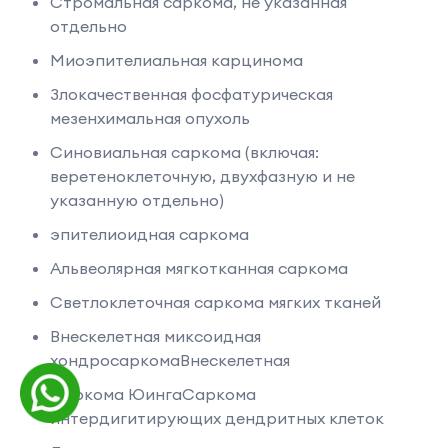
Стромальная саркома, не указанная
отдельно
Миоэпителиальная карцинома
Злокачественная фосфатурическая
мезенхимальная опухоль
Синовиальная саркома (включая:
веретеноклеточную, двухфазную и не
указанную отдельно)
эпителиоидная саркома
Альвеолярная мягкотканная саркома
Светлоклеточная саркома мягких тканей
Внескелетная миксоидная
хондросаркомаВнескелетная
Саркома ЮингаСаркома
интердигитирующих дендритных клеток