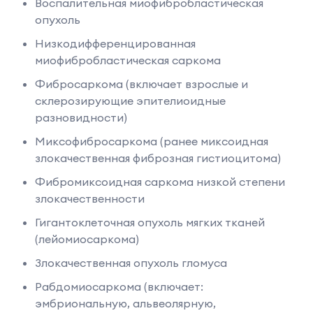
Воспалительная миофибробластическая
опухоль
Низкодифференцированная
миофибробластическая саркома
Фибросаркома (включает взрослые и
склерозирующие эпителиоидные
разновидности)
Миксофибросаркома (ранее миксоидная
злокачественная фиброзная гистиоцитома)
Фибромиксоидная саркома низкой степени
злокачественности
Гигантоклеточная опухоль мягких тканей
(лейомиосаркома)
Злокачественная опухоль гломуса
Рабдомиосаркома (включает:
эмбриональную, альвеолярную,