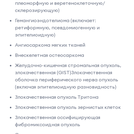
плеоморфную и веретеноклеточную/
склерозирующую)
Гемангиоэндотелиома (включает:
ретиформную, псевдомиогенную и
эпителиоидную)
Ангиосаркома мягких тканей
Внескелетная остеосаркома
Желудочно-кишечная стромальная опухоль,
злокачественная (GIST)Злокачественная
оболочка периферического нерва опухоль
(включая эпителиоидную разновидность)
Злокачественная опухоль Тритона
Злокачественная опухоль зернистых клеток
Злокачественная оссифицирующая
фибромиксоидная опухоль